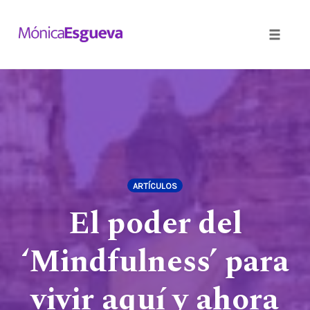
Toggle
naviga
Skip
to
content
ARTÍCULOS
El poder del
‘Mindfulness’ para
vivir aquí y ahora