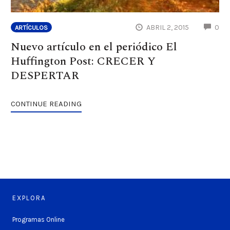
CO
ABRIL 2, 2015
0
ARTÍCULOS
Nuevo artículo en el periódico El
Huffington Post: CRECER Y
DESPERTAR
CONTINUE READING
EXPLORA
Programas Online