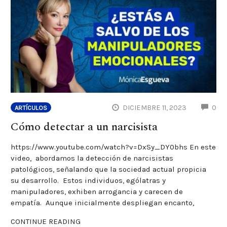
CO
DICIEMBRE 11, 2023
0
ARTÍCULOS
Cómo detectar a un narcisista
https://www.youtube.com/watch?v=DxSy_DY0bhs En este
video, abordamos la detección de narcisistas
patológicos, señalando que la sociedad actual propicia
su desarrollo. Estos individuos, ególatras y
manipuladores, exhiben arrogancia y carecen de
empatía. Aunque inicialmente despliegan encanto,
CONTINUE READING