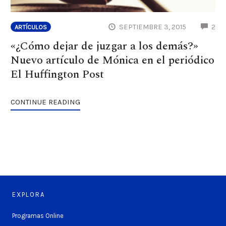
CO
SEPTIEMBRE 3, 2015
2
ARTÍCULOS
«¿Cómo dejar de juzgar a los demás?»
Nuevo artículo de Mónica en el periódico
El Huffington Post
CONTINUE READING
EXPLORA
Programas Online