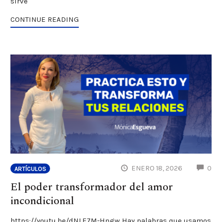
sirve
CONTINUE READING
CO
ENERO 18, 2026
0
ARTÍCULOS
El poder transformador del amor
incondicional
https://youtu.be/dNLE7M-Hngw Hay palabras que usamos