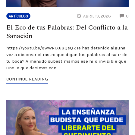
CO
ABRIL 19, 2026
0
ARTÍCULOS
El Eco de tus Palabras: Del Conflicto a la
Sanación
https://youtu.be/qwWR1XuuQsQ ¿Te has detenido alguna
vez a observar el rastro que dejan tus palabras al salir de
tu boca? A menudo subestimamos ese hilo invisible que
une lo que decimos con
CONTINUE READING