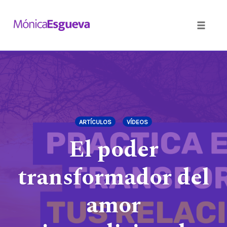
Toggle
naviga
Skip
to
content
ARTÍCULOS
VÍDEOS
El poder
transformador del
amor