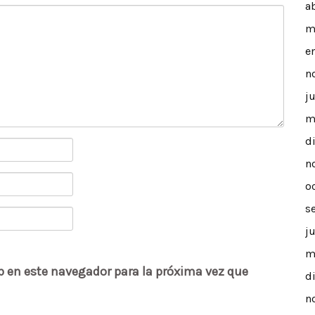
a
m
e
n
j
m
d
n
o
s
j
m
b en este navegador para la próxima vez que
d
n