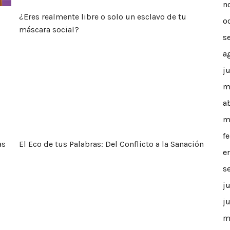
n
¿Eres realmente libre o solo un esclavo de tu
o
máscara social?
s
a
er las Cadenas del Adoctrinamiento
El Eco de tus Palabras: Del Conflicto a la Sanación
j
m
a
m
f
as
El Eco de tus Palabras: Del Conflicto a la Sanación
e
s
j
j
m