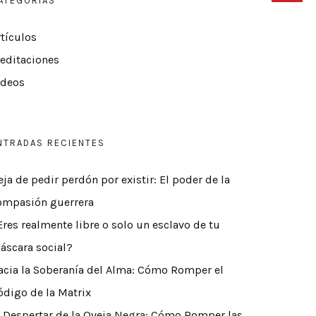
ATEGORÍAS
rtículos
editaciones
ídeos
NTRADAS RECIENTES
eja de pedir perdón por existir: El poder de la
ompasión guerrera
Eres realmente libre o solo un esclavo de tu
áscara social?
acia la Soberanía del Alma: Cómo Romper el
ódigo de la Matrix
l Despertar de la Oveja Negra: Cómo Romper las