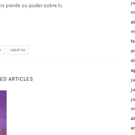
j
ix pierde su poder sobre ti.
m
a
m
f
D
LIBERTAD
e
d
a
ED ARTICLES
j
j
e la compasión guerrera
¿Eres realmente libre o solo un esclavo de tu másca
j
m
a
e