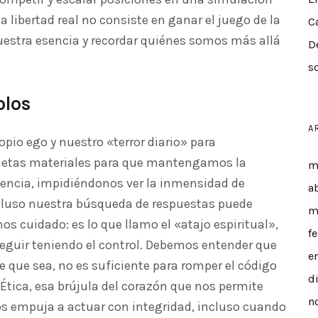
a libertad real no consiste en ganar el juego de la
C
nuestra esencia y recordar quiénes somos más allá
D
s
olos
A
opio ego y nuestro «terror diario» para
 metas materiales para que mantengamos la
m
vencia, impidiéndonos ver la inmensidad de
a
ncluso nuestra búsqueda de respuestas puede
m
s cuidado: es lo que llamo el «atajo espiritual»,
f
seguir teniendo el control. Debemos entender que
e
te que sea, no es suficiente para romper el código
d
 Ética, esa brújula del corazón que nos permite
n
 nos empuja a actuar con integridad, incluso cuando