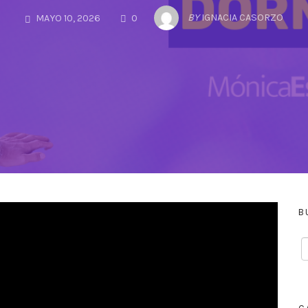
COMMENTS
BY
IGNACIA CASORZO
MAYO 10, 2026
0
B