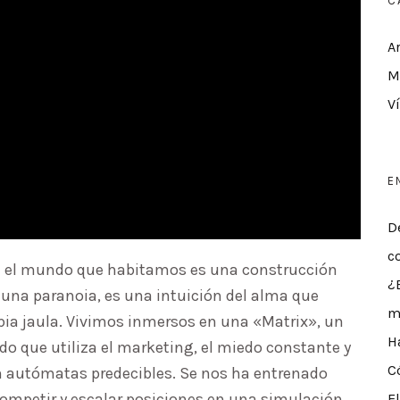
C
A
M
V
E
D
c
ue el mundo que habitamos es una construcción
¿
una paranoia, es una intuición del alma que
m
pia jaula. Vivimos inmersos en una «Matrix», un
H
o que utiliza el marketing, el miedo constante y
C
en autómatas predecibles. Se nos ha entrenado
 competir y escalar posiciones en una simulación
E