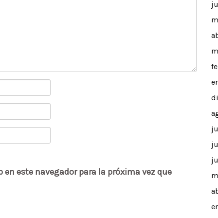
j
m
a
m
f
e
d
a
j
j
j
b en este navegador para la próxima vez que
m
a
e