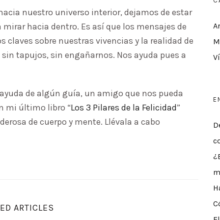
C
hacia nuestro universo interior, dejamos de estar
a mirar hacia dentro. Es así que los mensajes de
A
 claves sobre nuestras vivencias y la realidad de
M
 sin tapujos, sin engañarnos. Nos ayuda pues a
V
la ayuda de algún guía, un amigo que nos pueda
E
 mi último libro “
Los 3 Pilares de la Felicidad
”
oderosa de cuerpo y mente. Llévala a cabo
D
c
¿
m
H
C
ED ARTICLES
E