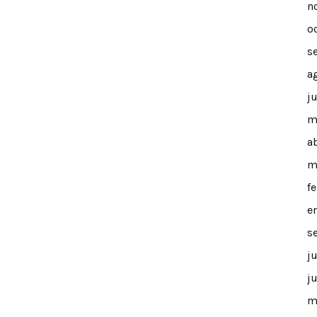
n
o
s
a
j
m
a
m
f
e
s
j
j
m