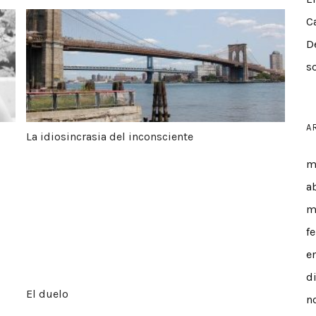
ran»
La idiosincrasia del inconsciente
C
D
s
A
La idiosincrasia del inconsciente
m
El duelo
a
m
f
e
d
El duelo
n