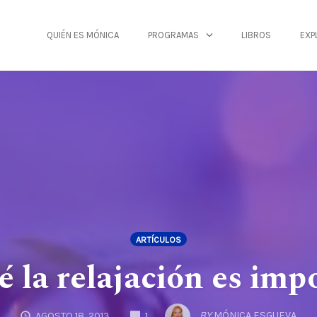
QUIÉN ES MÓNICA
PROGRAMAS
LIBROS
EXP
ARTÍCULOS
é la relajación es imp
COMMENTS
BY
MÓNICA ESGUEVA
AGOSTO 18, 2013
1