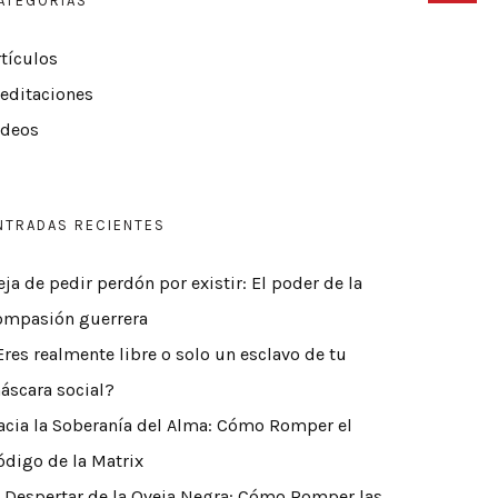
ATEGORÍAS
rtículos
editaciones
ídeos
NTRADAS RECIENTES
eja de pedir perdón por existir: El poder de la
ompasión guerrera
Eres realmente libre o solo un esclavo de tu
áscara social?
acia la Soberanía del Alma: Cómo Romper el
ódigo de la Matrix
l Despertar de la Oveja Negra: Cómo Romper las