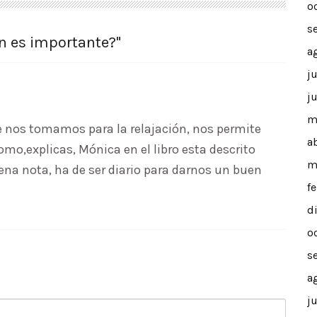
o
s
ón es importante?"
a
j
j
m
e nos tomamos para la relajación, nos permite
a
omo,explicas, Mónica en el libro esta descrito
m
na nota, ha de ser diario para darnos un buen
f
d
o
s
a
j