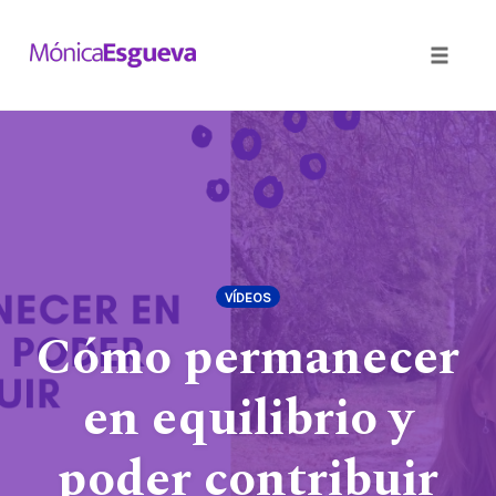
Toggle
naviga
Skip
to
content
VÍDEOS
Cómo permanecer
en equilibrio y
poder contribuir