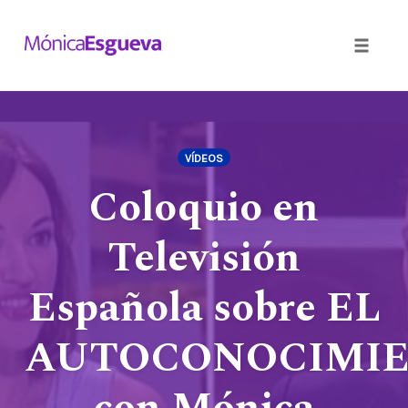
Toggle
naviga
Skip
to
content
VÍDEOS
Coloquio en
Televisión
Española sobre EL
AUTOCONOCIMI