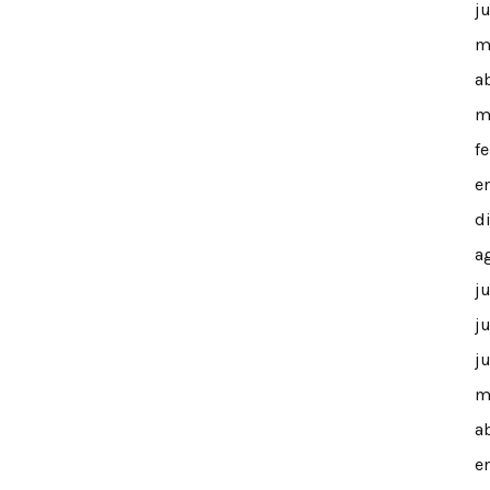
j
m
a
m
f
e
d
a
j
j
j
m
a
e