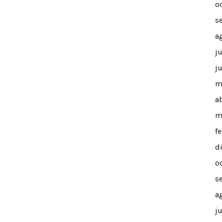
o
s
a
j
j
m
a
m
f
d
o
s
a
j