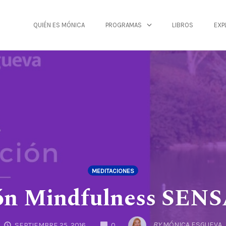
QUIÉN ES MÓNICA
PROGRAMAS
LIBROS
EXP
MEDITACIONES
ón Mindfulness SE
COMMENTS
BY
MÓNICA ESGUEVA
SEPTIEMBRE 25, 2016
0