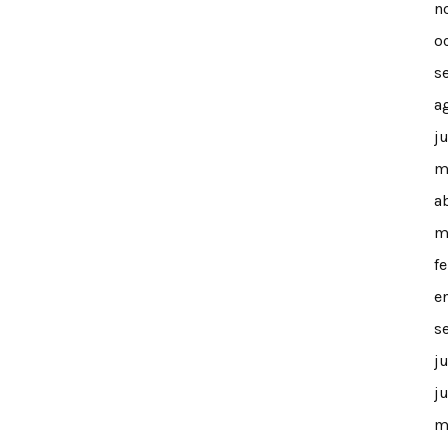
n
o
s
a
j
m
a
m
f
e
s
j
j
m