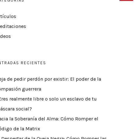
ATEGORÍAS
rtículos
editaciones
ídeos
NTRADAS RECIENTES
eja de pedir perdón por existir: El poder de la
ompasión guerrera
Eres realmente libre o solo un esclavo de tu
áscara social?
acia la Soberanía del Alma: Cómo Romper el
ódigo de la Matrix
l Despertar de la Oveja Negra: Cómo Romper las