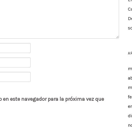
C
D
s
A
m
a
m
f
b en este navegador para la próxima vez que
e
d
n