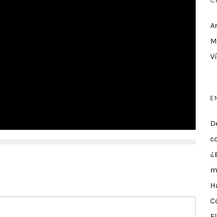
C
A
M
V
E
D
c
¿
m
H
C
E