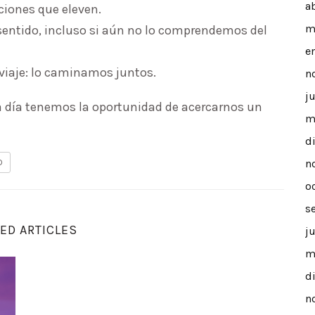
a
ciones que eleven.
m
sentido, incluso si aún no lo comprendemos del
e
viaje: lo caminamos juntos.
n
j
da día tenemos la oportunidad de acercarnos un
m
d
n
D
o
s
ED ARTICLES
j
m
e la compasión guerrera
¿Eres realmente libre o solo un esclavo de tu másca
d
n