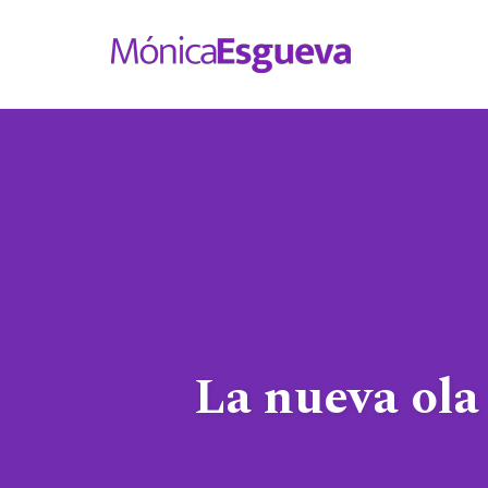
Skip
to
content
La nueva ola 