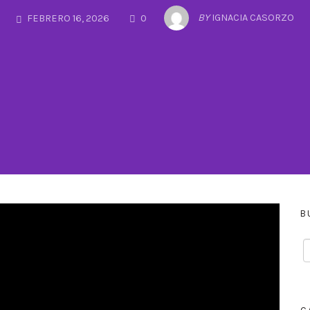
COMMENTS
BY
IGNACIA CASORZO
FEBRERO 16, 2026
0
B