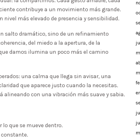
idual: la compartimos. Cada gesto amable, cada
n
ciente contribuye a un movimiento más grande.
o
 nivel más elevado de presencia y sensibilidad.
s
a
un salto dramático, sino de un refinamiento
oherencia, del miedo a la apertura, de la
j
o que damos ilumina un poco más el camino
m
a
m
erados: una calma que llega sin avisar, una
f
laridad que aparece justo cuando la necesitas.
e
tá alineando con una vibración más suave y sabia.
s
j
j
r lo que se mueve dentro.
m
y constante.