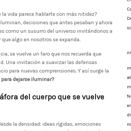
C
 la vida parece hablarte con más nitidez?
D
iluminan, decisiones que antes pesaban y ahora
s
 es como un susurro del universo invitándonos a
ir que algo en nosotros se expanda.
cia, se vuelve un faro que nos recuerda que
A
. Una invitación a suavizar las defensas
m
spacio para nuevas comprensiones. Y así surge la
a
a para dejarse iluminar?
m
táfora del cuerpo que se vuelve
f
e
d
de la densidad: ideas rígidas, emociones
n