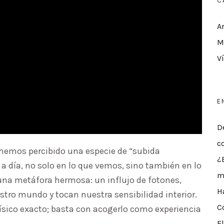
C
A
M
V
E
D
c
hemos percibido una especie de “subida
¿
a a día, no solo en lo que vemos, sino también en lo
m
a metáfora hermosa: un influjo de fotones,
H
tro mundo y tocan nuestra sensibilidad interior.
C
sico exacto; basta con acogerlo como experiencia
E