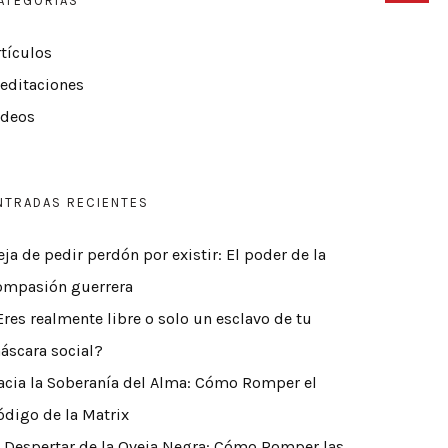
ATEGORÍAS
rtículos
editaciones
ídeos
NTRADAS RECIENTES
eja de pedir perdón por existir: El poder de la
ompasión guerrera
Eres realmente libre o solo un esclavo de tu
áscara social?
acia la Soberanía del Alma: Cómo Romper el
ódigo de la Matrix
l Despertar de la Oveja Negra: Cómo Romper las