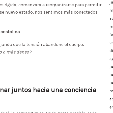
j
es rígida, comenzara a reorganizarse para permitir
m
 ese nuevo estado, nos sentimos más conectados
a
m
cristalina
f
e
dejando que la tensión abandone el cuerpo.
d
ro o más denso?
a
j
j
j
nar juntos hacia una conciencia
m
a
e