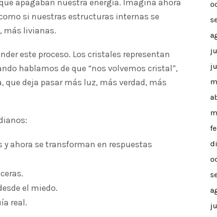
 que apagaban nuestra energía. Imagina ahora
o
 como si nuestras estructuras internas se
s
, más livianas.
a
j
nder este proceso. Los cristales representan
j
ando hablamos de que “nos volvemos cristal”,
, que deja pasar más luz, más verdad, más
m
a
m
dianos:
f
 y ahora se transforman en respuestas
d
o
ceras.
s
desde el miedo.
a
a real.
j