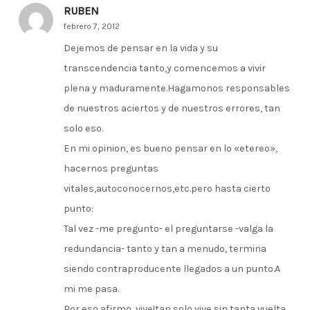
RUBEN
febrero 7, 2012
Dejemos de pensar en la vida y su
transcendencia tanto,y comencemos a vivir
plena y maduramente.Hagamonos responsables
de nuestros aciertos y de nuestros errores, tan
solo eso.
En mi opinion, es bueno pensar en lo «etereo»,
hacernos preguntas
vitales,autoconocernos,etc.pero hasta cierto
punto:
Tal vez -me pregunto- el preguntarse -valga la
redundancia- tanto y tan a menudo, termina
siendo contraproducente llegados a un punto.A
mi me pasa.
Por eso afirmo, vive!tan solo vive sin tanta vuelta…