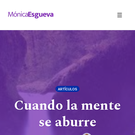
Toggle
naviga
Skip
to
content
ARTÍCULOS
Cuando la mente
se aburre