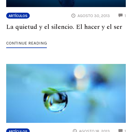
CO
AGOSTO 30, 2013
1
ARTÍCULOS
La quietud y el silencio. El hacer y el ser
CONTINUE READING
CO
AGOSTO 18, 2013
1
ARTÍCULOS