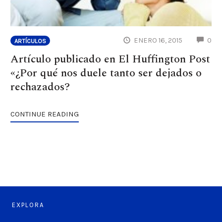
CO
ENERO 16, 2015
0
ARTÍCULOS
Artículo publicado en El Huffington Post
«¿Por qué nos duele tanto ser dejados o
rechazados?
CONTINUE READING
EXPLORA