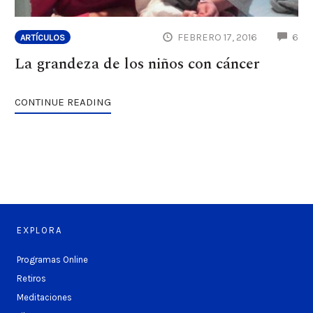
CO
FEBRERO 17, 2016
6
ARTÍCULOS
La grandeza de los niños con cáncer
CONTINUE READING
EXPLORA
Programas Online
Retiros
Meditaciones