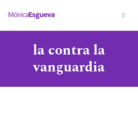
Toggl
naviga
Skip
la contra la
to
content
vanguardia