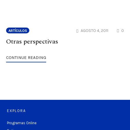
CO
AGOSTO 4, 2011
0
ARTÍCULOS
Otras perspectivas
CONTINUE READING
EXPLORA
Programas Online