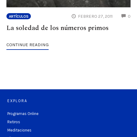
CO
FEBRERO 27, 2011
0
ARTÍCULOS
La soledad de los números primos
CONTINUE READING
EXPLORA
Programas Online
Retiros
Meditaciones