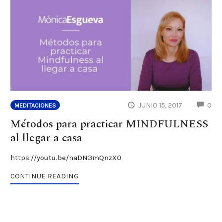
CO
JUNIO 15, 2017
0
MEDITACIONES
Métodos para practicar MINDFULNESS
al llegar a casa
https://youtu.be/naDN3mQnzX0
CONTINUE READING