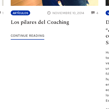
COMMENTS
COMM
1
NOVIEMBRE 10, 2014
4
ARTÍCULOS
Los pilares del Coaching
D
«
c
CONTINUE READING
S
Ha
t
v
u
fi
h
e
e
lo
E