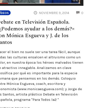
ENTS
COMMENTS
NOVIEMBRE 9, 2014
0
VÍDEOS
ebate en Televisión Española.
¿Podemos ayudar a los demás?»
on Mónica Esgueva y J. de los
antos
cer el bien no suele ser una tarea fácil, aunque
odas las culturas ensalcen el altruismo como un
alor, en nuestra época los héroes malvados tienen
n atractivo innegable. Analizamos en clave
losófica por qué es importante para la especie
umana que pensemos en los demás. Coloquio
ntre Mónica Esgueva, coach, escritora y
conomista (www.monicaesgueva.com); y Jorge de
s Santos, artista plástico Debate en Televisión
spañola, programa "Para Todos la2 "