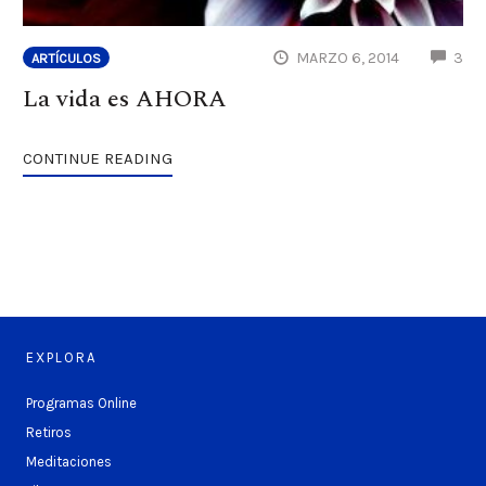
CO
MARZO 6, 2014
3
ARTÍCULOS
La vida es AHORA
CONTINUE READING
EXPLORA
Programas Online
Retiros
Meditaciones