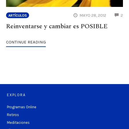
CO
MAYO 28, 2012
2
ARTÍCULOS
Reinventarse y cambiar es POSIBLE
CONTINUE READING
EXPLORA
Programas Online
Retiros
Meditaciones