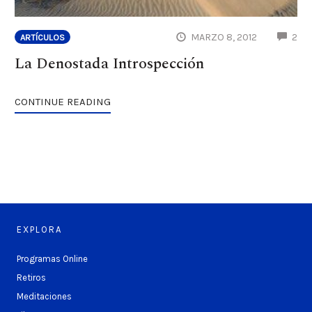
CO
MARZO 8, 2012
2
ARTÍCULOS
La Denostada Introspección
CONTINUE READING
EXPLORA
Programas Online
Retiros
Meditaciones