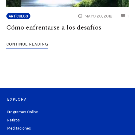
CO
MAYO 20, 2012
1
ARTÍCULOS
Cómo enfrentarse a los desafíos
CONTINUE READING
EXPLORA
Programas Online
Retiros
Meditaciones