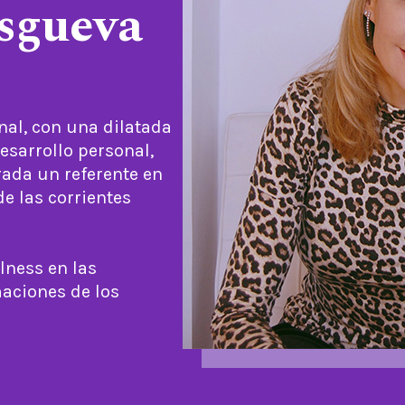
sgueva
nal, con una dilatada
esarrollo personal,
rada un referente en
e las corrientes
lness en las
maciones de los