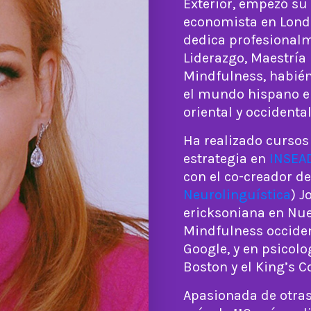
Exterior, empezó su
economista en Londr
dedica profesionalm
Liderazgo, Maestría
Mindfulness, habién
el mundo hispano en
oriental y occidental
Ha realizado cursos 
estrategia en
INSEA
con el co-creador de
Neurolinguística
) J
ericksoniana en Nue
Mindfulness occiden
Google, y en psicolo
Boston y el King’s C
Apasionada de otras