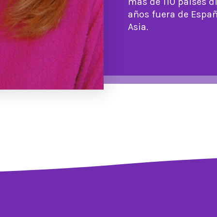
más de 110 países d
años fuera de España
Asia.